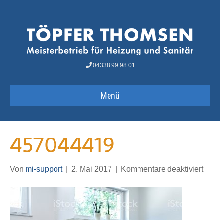
04338 99 98 01
Menü
457044419
für
Von
mi-support
|
2. Mai 2017
|
Kommentare deaktiviert
457