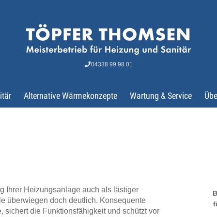
ervice
04338 99 98 01
itär
Alternative Wärmekonzepte
Wartung & Service
Übe
 Ihrer Heizungsanlage auch als lästiger
B
eile überwiegen doch deutlich. Konsequente
f
 sichert die Funktionsfähigkeit und schützt vor